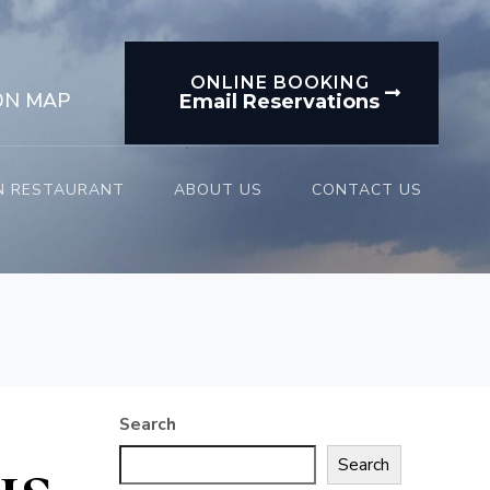
ONLINE BOOKING
ON MAP
Email Reservations
N RESTAURANT
ABOUT US
CONTACT US
Search
Search