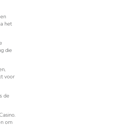
den
a het
e
ng die
en,
kt voor
s de
Casino.
ken om