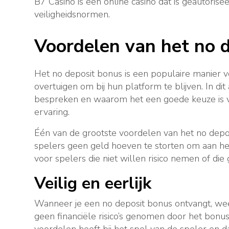
B7 Casino is een online casino dat is geautoris
veiligheidsnormen.
Voordelen van het no 
Het no deposit bonus is een populaire manier v
overtuigen om bij hun platform te blijven. In di
bespreken en waarom het een goede keuze is vo
ervaring.
Één van de grootste voordelen van het no deposi
spelers geen geld hoeven te storten om aan h
voor spelers die niet willen risico nemen of d
Veilig en eerlijk
Wanneer je een no deposit bonus ontvangt, weet 
geen financiële risico’s genomen door het bonus