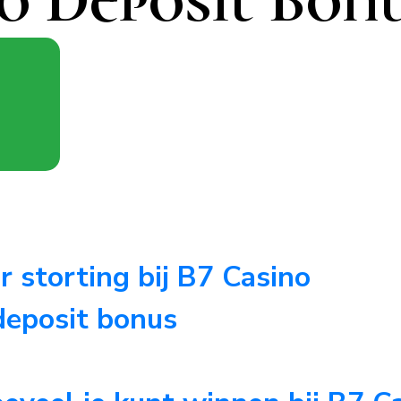
o Deposit Bon
storting bij B7 Casino
deposit bonus