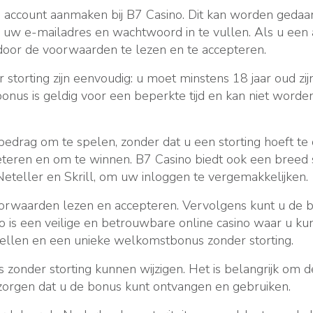
 account aanmaken bij B7 Casino. Dit kan worden gedaa
s uw e-mailadres en wachtwoord in te vullen. Als u een
oor de voorwaarden te lezen en te accepteren.
orting zijn eenvoudig: u moet minstens 18 jaar oud zij
nus is geldig voor een beperkte tijd en kan niet worde
edrag om te spelen, zonder dat u een storting hoeft te 
eteren en om te winnen. B7 Casino biedt ook een breed 
eteller en Skrill, om uw inloggen te vergemakkelijken.
orwaarden lezen en accepteren. Vervolgens kunt u de 
 is een veilige en betrouwbare online casino waar u ku
ellen en een unieke welkomstbonus zonder storting.
onder storting kunnen wijzigen. Het is belangrijk om d
zorgen dat u de bonus kunt ontvangen en gebruiken.