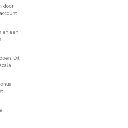
n door
 account
n en een
n
doen. Dit
scala
bonus
nt
e