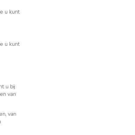
e u kunt
e u kunt
t u bij
len van
en, van
n