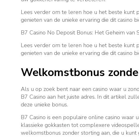
Lees verder om te leren hoe u het beste kunt 
genieten van de unieke ervaring die dit casino bi
B7 Casino No Deposit Bonus: Het Geheim van 
Lees verder om te leren hoe u het beste kunt 
genieten van de unieke ervaring die dit casino bi
Welkomstbonus zonder 
Als u op zoek bent naar een casino waar u zon
B7 Casino aan het juiste adres. In dit artikel 
deze unieke bonus.
B7 Casino is een populaire online casino waar 
klassieke gokkasten tot complexere videospelle
welkomstbonus zonder storting aan, die u kunt