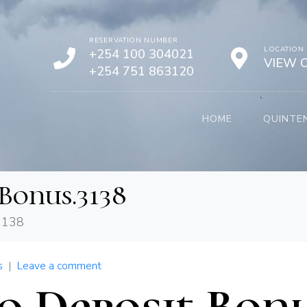
RESERVATION NUMBER
LOCATION
+254 100 304021
VIEW 
+254 751 863120
HOME
QUINTE
 Bonus.3138
3138
s
Leave a comment