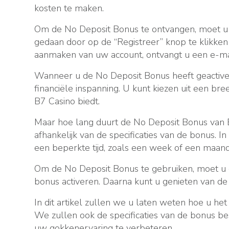
kosten te maken.
Om de No Deposit Bonus te ontvangen, moet u 
gedaan door op de “Registreer” knop te klikken
aanmaken van uw account, ontvangt u een e-mai
Wanneer u de No Deposit Bonus heeft geactivee
financiële inspanning. U kunt kiezen uit een br
B7 Casino biedt.
Maar hoe lang duurt de No Deposit Bonus van 
afhankelijk van de specificaties van de bonus.
een beperkte tijd, zoals een week of een maand
Om de No Deposit Bonus te gebruiken, moet u 
bonus activeren. Daarna kunt u genieten van de
In dit artikel zullen we u laten weten hoe u he
We zullen ook de specificaties van de bonus b
uw gokkenervaring te verbeteren.