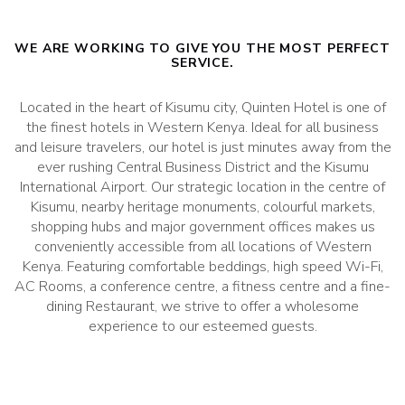
WE ARE WORKING TO GIVE YOU THE MOST PERFECT
SERVICE.
Located in the heart of Kisumu city, Quinten Hotel is one of
the finest hotels in Western Kenya. Ideal for all business
and leisure travelers, our hotel is just minutes away from the
ever rushing Central Business District and the Kisumu
International Airport. Our strategic location in the centre of
Kisumu, nearby heritage monuments, colourful markets,
shopping hubs and major government offices makes us
conveniently accessible from all locations of Western
Kenya. Featuring comfortable beddings, high speed Wi-Fi,
AC Rooms, a conference centre, a fitness centre and a fine-
dining Restaurant, we strive to offer a wholesome
experience to our esteemed guests.