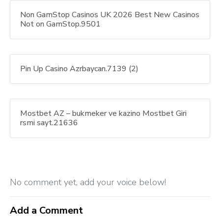
Non GamStop Casinos UK 2026 Best New Casinos
Not on GamStop.9501
Pin Up Casino Azrbaycan.7139 (2)
Mostbet AZ – bukmeker ve kazino Mostbet Giri
rsmi sayt.21636
No comment yet, add your voice below!
Add a Comment