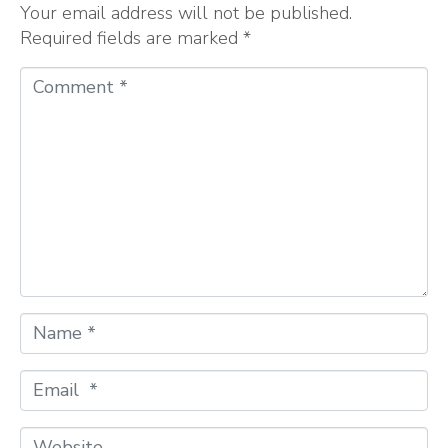
Your email address will not be published.
Required fields are marked
*
C
o
m
m
e
n
t
*
N
a
m
E
e
m
*
a
W