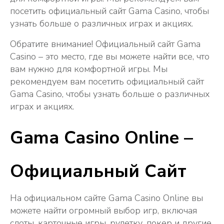
посетить официальный сайт Gama Casino, чтобы
узнать больше о различных играх и акциях.
Обратите внимание! Официальный сайт Gama
Casino – это место, где вы можете найти все, что
вам нужно для комфортной игры. Мы
рекомендуем вам посетить официальный сайт
Gama Casino, чтобы узнать больше о различных
играх и акциях.
Gama Casino Online –
Официальный Сайт
На официальном сайте Gama Casino Online вы
можете найти огромный выбор игр, включая
слоты, карточные игры, рулетку, покер и другие.