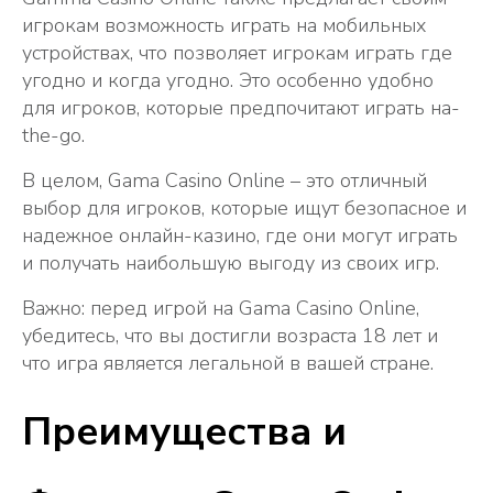
игрокам возможность играть на мобильных
устройствах, что позволяет игрокам играть где
угодно и когда угодно. Это особенно удобно
для игроков, которые предпочитают играть на-
the-go.
В целом, Gama Casino Online – это отличный
выбор для игроков, которые ищут безопасное и
надежное онлайн-казино, где они могут играть
и получать наибольшую выгоду из своих игр.
Важно: перед игрой на Gama Casino Online,
убедитесь, что вы достигли возраста 18 лет и
что игра является легальной в вашей стране.
Преимущества и