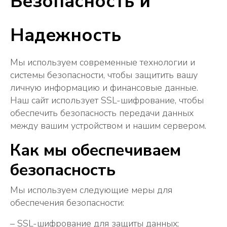
Безопасность и
Надежность
Мы используем современные технологии и
системы безопасности, чтобы защитить вашу
личную информацию и финансовые данные.
Наш сайт использует SSL-шифрование, чтобы
обеспечить безопасность передачи данных
между вашим устройством и нашим сервером.
Как мы обеспечиваем
безопасность
Мы используем следующие меры для
обеспечения безопасности:
– SSL-шифрование для защиты данных;