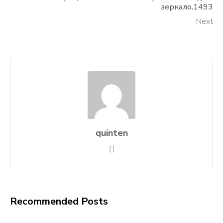
зеркало.1493
Next
quinten
Recommended Posts