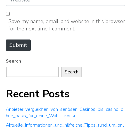
i
e
l
b
*
s
Save my name, email, and website in this browser
i
for the next time I comment.
t
e
Submit
Search
Search
Recent Posts
Anbieter_vergleichen_von_seriösen_Casinos_bis_casino_o
hne_oasis_für_deine_Wahl – копія
Aktuelle_Informationen_und_hilfreiche_Tipps_rund_um_onli