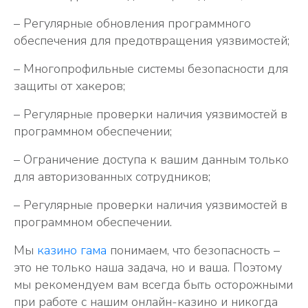
– Регулярные обновления программного
обеспечения для предотвращения уязвимостей;
– Многопрофильные системы безопасности для
защиты от хакеров;
– Регулярные проверки наличия уязвимостей в
программном обеспечении;
– Ограничение доступа к вашим данным только
для авторизованных сотрудников;
– Регулярные проверки наличия уязвимостей в
программном обеспечении.
Мы
казино гама
понимаем, что безопасность –
это не только наша задача, но и ваша. Поэтому
мы рекомендуем вам всегда быть осторожными
при работе с нашим онлайн-казино и никогда