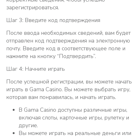
зарегистрироваться.
Шаг 3: Введите код подтверждения
После ввода необходимых сведений, вам будет
отправлен код подтверждения на электронную
почту. Введите код в соответствующее поле и
нажмите на кнопку “Подтвердить”.
Шаг 4: Начните играть
После успешной регистрации, вы можете начать
играть в Gama Casino. Вы можете выбрать игру,
которая вам понравилась, и начать играть.
В Gama Casino доступны различные игры,
включая слоты, карточные игры, рулетку и
другие.
Вы можете играть на реальные деньги или