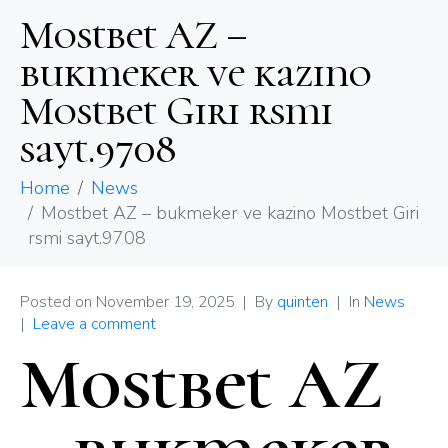
Mostbet AZ –
bukmeker ve kazino
Mostbet Giri rsmi
sayt.9708
Home
News
Mostbet AZ – bukmeker ve kazino Mostbet Giri
rsmi sayt.9708
Posted on
November 19, 2025
By
quinten
In
News
Leave a comment
Mostbet AZ