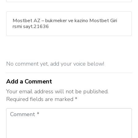
Mostbet AZ – bukmeker ve kazino Mostbet Giri
rsmi sayt.21636
No comment yet, add your voice below!
Add a Comment
Your email address will not be published.
Required fields are marked
*
C
o
m
m