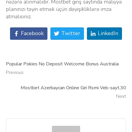
nəzərə alınmalıdır. Mostbet giriş saytında maliyyə
planınızı təyin etmək üçün dəyişikliklərə imza
atmalısınız.
Facebook
Twitter
LinkedIn
Popular Pokies No Deposit Welcome Bonus Australia
Previous
Mostbet Azerbaycan Online Giri Rsmi Veb-sayt.30
Next