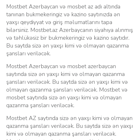
Mostbet Azerbaycan və mosbet az adı altında
tanınan bukmekeringiz və kazino saytınızda ən
yaxşı qeydiyyat və giriş məlumatlarını tapa
bilərsiniz. Mostbet.az Azerbaycanın siyahıya alınmış
və təhlükəsiz bir bukmekeringiz və kazino saytıdır.
Bu saytda sizə ən yaxşı kimi və olmayan qazanma
şansları veriləcək.
Mostbet Azerbaycan və mosbet azerbaycan
saytında sizə ən yaxşı kimi və olmayan qazanma
şansları veriləcək. Bu saytda sizə ən yaxşı kimi və
olmayan qazanma şansları veriləcək. Mostbet və
mosbet saytında sizə ən yaxşı kimi və olmayan
qazanma şansları veriləcək.
Mostbet AZ saytında sizə ən yaxşı kimi və olmayan
qazanma şansları veriləcək. Bu saytda sizə ən yaxşı
kimi və olmayan qazanma şansları veriləcək.