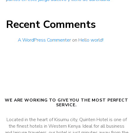
Recent Comments
A WordPress Commenter
on
Hello world!
WE ARE WORKING TO GIVE YOU THE MOST PERFECT
SERVICE.
Located in the heart of Kisumu city, Quinten Hotel is one of
the finest hotels in Western Kenya. Ideal for all business
and leisure travelers, our hotel is just minutes away from the