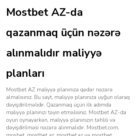
Mostbet AZ-da
qazanmaq üçün nəzərə
alınmalıdır maliyyə
planları
Mostbet AZ maliyyə planınıza qədər nəzərə
almalısınız. Bu sayt, maliyyə planınıza uyğun olaraq
dəyişdirilməlidir. Qazanmaq üçün ilk adımda
maliyyə planınızı təyin etməlisiniz. Mostbet AZ-da
oyun oynayarkən, maliyyə planınızın təhlili və
dəyişdirilməsi nəzərə alınmalıdır. Mostbet.com,
mosbet, mostbet az, mostbet.az və mostbet