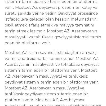
sistemini təmin edən və təmin edən bir platforma
verir. Mostbet AZ qeydiyyat prosesini ən kolay və
sürətli şəkildə yerinə yetirir. Qeydiyyat prosesində
istifadəçilərə gələcək olan hesabın məlumatlarını
daxil etmək, sifariş etmək və maliyyə təminatını
təmin etmək lazımdır. Mostbet AZ, Azerbaycanın
məsuliyyətli və təhlükəsiz qeydiyyat sistemini təmin
edən bir platforma verir.
Mostbet AZ rəsmi saytında, istifadəçilərə ən yaxşı
və müraciətli xidmətlər təmin olunur. Mostbet AZ,
Azerbaycanın məsuliyyətli və təhlükəsiz qeydiyyat
sistemini təmin edən bir platforma verir. Mostbet
AZ, Azerbaycanın məsuliyyətli və təhlükəsiz
qeydiyyat sistemini təmin edən bir platforma verir.
Mostbet AZ, Azerbaycanın məsuliyyətli və
təhlükəsiz qeydiyyat sistemini təmin edən bir
platforma verir. Mostbet AZ, Azerbaycanın
məsuliyyətli və təhlükəsiz qeydiyyat sistemini təmin