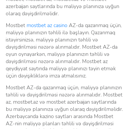
azerbaijan saytlarında bu maliyyə planınıza uyğun
olaraq dəyişdirilməlidir.
Mostbet
mostbet az casino
AZ-da qazanmaq üçün,
maliyyə planınızın təhlili ilə başlayın. Qazanmaq
istəyirsinizsə, maliyyə planınızın təhlili və
dəyişdirilməsi nəzərə alınmalıdır. Mostbet AZ-da
oyun oynayarkən, maliyyə planınızın təhlili və
dəyişdirilməsi nəzərə alınmalıdır. Mostbet az
qeydiyyat saytında maliyyə planınızı təyin etmək
üçün dəyişikliklərə imza atmalısınız.
Mostbet AZ-da qazanmaq üçün, maliyyə planınızın
təhlili və dəyişdirilməsi nəzərə alınmalıdır. Mostbet
az, mostbet.az və mostbet azerbaijan saytlarında
bu maliyyə planınıza uyğun olaraq dəyişdirilməlidir.
Azerbaycanda kazino saytları arasında Mostbet
AZ-nin maliyyə planları təhlili və dəyişdirilməsi