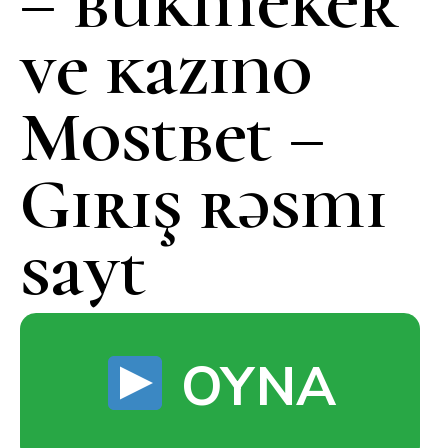
– bukmeker
ve kazino
Mostbet –
Giriş rəsmi
sayt
OYNA