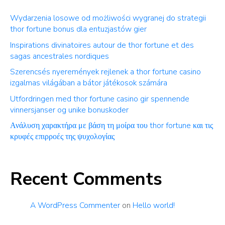
Wydarzenia losowe od możliwości wygranej do strategii
thor fortune bonus dla entuzjastów gier
Inspirations divinatoires autour de thor fortune et des
sagas ancestrales nordiques
Szerencsés nyeremények rejlenek a thor fortune casino
izgalmas világában a bátor játékosok számára
Utfordringen med thor fortune casino gir spennende
vinnersjanser og unike bonuskoder
Ανάλυση χαρακτήρα με βάση τη μοίρα του thor fortune και τις
κρυφές επιρροές της ψυχολογίας
Recent Comments
A WordPress Commenter
on
Hello world!