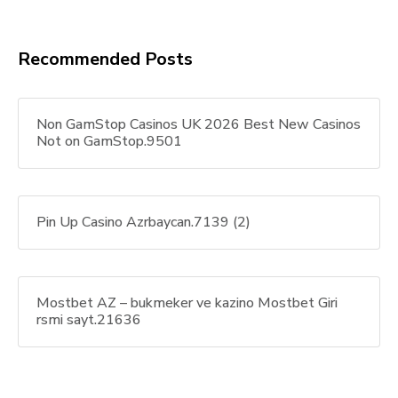
Recommended Posts
Non GamStop Casinos UK 2026 Best New Casinos
Not on GamStop.9501
Pin Up Casino Azrbaycan.7139 (2)
Mostbet AZ – bukmeker ve kazino Mostbet Giri
rsmi sayt.21636