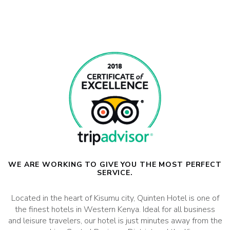
WE ARE WORKING TO GIVE YOU THE MOST PERFECT
SERVICE.
Located in the heart of Kisumu city, Quinten Hotel is one of
the finest hotels in Western Kenya. Ideal for all business
and leisure travelers, our hotel is just minutes away from the