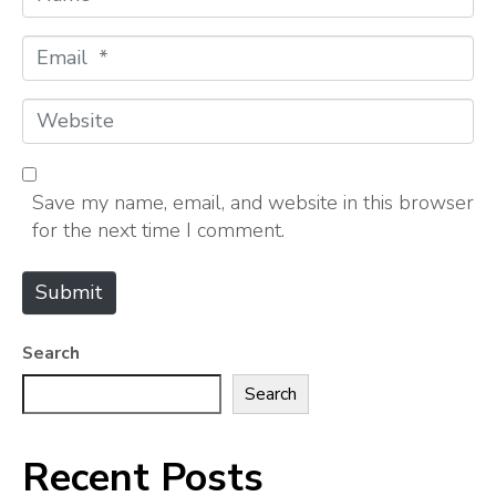
a
m
E
e
m
*
a
W
i
e
l
b
*
s
Save my name, email, and website in this browser
i
for the next time I comment.
t
e
Submit
Search
Search
Recent Posts