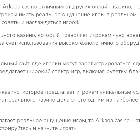
Arkada casino отличным от других онлайн-казино, – 
игрокам иметь реальное ощущение игры в реальном к
 советы и наслаждаться игрой.
ьного казино, который позволяет игрокам чувствоват
 за счет использования высокотехнологичного обору
льный сайт, где игроки могут зарегистрироваться, сд
 предлагает широкий спектр игр, включая рулетку, блэ
йн-казино, которое предлагает игрокам уникальные ус
ат реального казино делают его одним из наиболее
агает реальное ощущение игры, то Arkada casino – э
трируйтесь и начните играть.