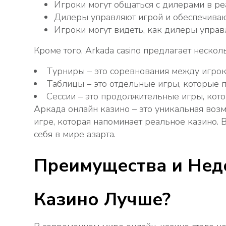
Игроки могут общаться с дилерами в р
Дилеры управляют игрой и обеспечивают
Игроки могут видеть, как дилеры управ
Кроме того, Arkada casino предлагает неско
Турниры – это соревнования между игрок
Таблицы – это отдельные игры, которые п
Сессии – это продолжительные игры, кот
Аркада онлайн казино – это уникальная возм
игре, которая напоминает реальное казино. В 
себя в мире азарта.
Преимущества и Нед
Казино Лучше?